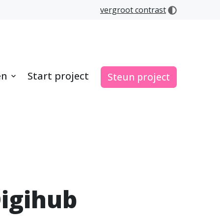
vergroot contrast
en
Start project
Steun project
Digihub