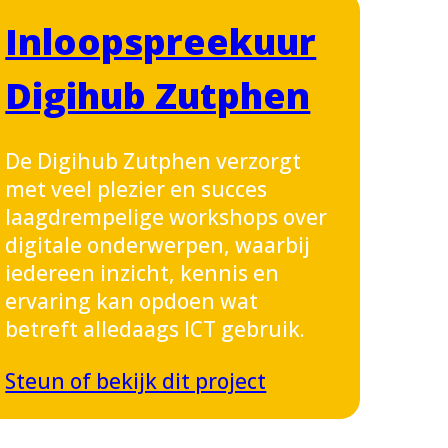
Inloopspreekuur
Digihub Zutphen
De Digihub Zutphen verzorgt
met veel plezier en succes
laagdrempelige workshops over
digitale onderwerpen, waarbij
iedereen inzicht, kennis en
ervaring kan opdoen wat
betreft alledaags ICT gebruik.
Steun of bekijk dit project