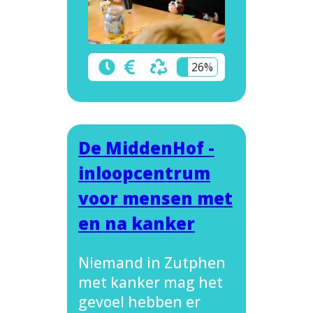
26%
De MiddenHof -
inloopcentrum
voor mensen met
en na kanker
Niemand in Zutphen
met kanker mag het
gevoel hebben er