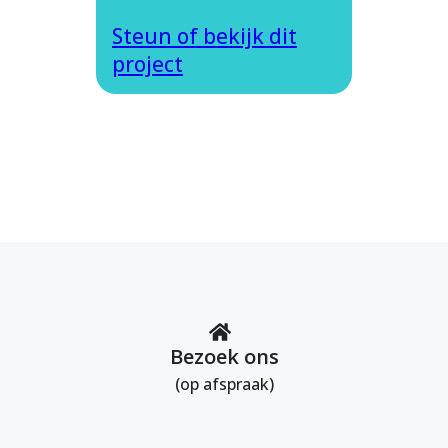
Steun of bekijk dit
project
Bezoek ons
(op afspraak)