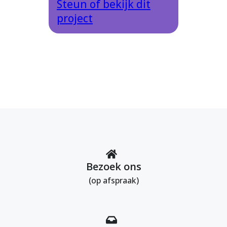
Steun of bekijk dit
project
Bezoek ons
(op afspraak)