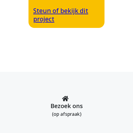
Steun of bekijk dit
project
Bezoek ons
(op afspraak)