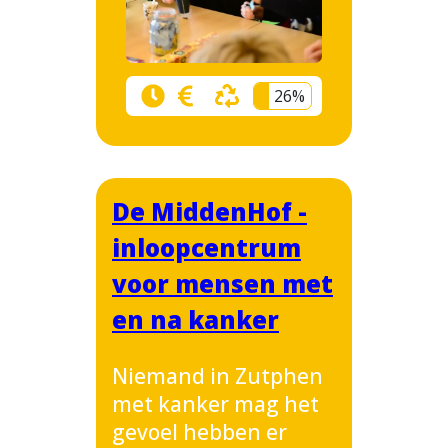
26%
De MiddenHof -
inloopcentrum
voor mensen met
en na kanker
Niemand in Zutphen
met kanker mag het
gevoel hebben er