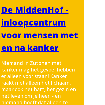
De MiddenHof -
inloopcentrum
voor mensen met
en na kanker
Niemand in Zutphen met
kanker mag het gevoel hebben
er alleen voor staan! Kanker
raakt niet alleen het lichaam,
maar ook het hart, het gezin en
het leven om je heen - en
niemand hoeft dat alleen te