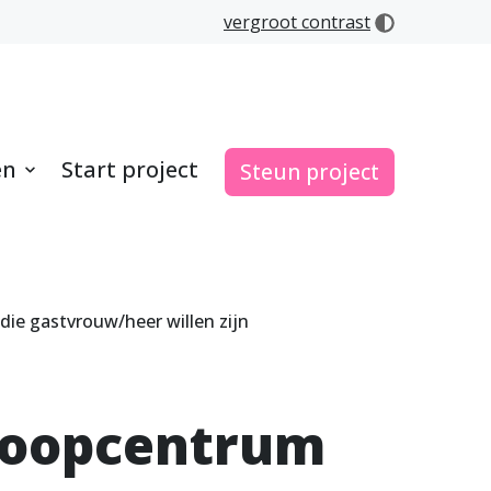
vergroot contrast
en
Start project
Steun project
s die gastvrouw/heer willen zijn
nloopcentrum