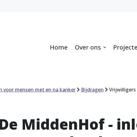
Home
Over ons
Project
m voor mensen met en na kanker
Bijdragen
Vrijwilliger
 De MiddenHof - i