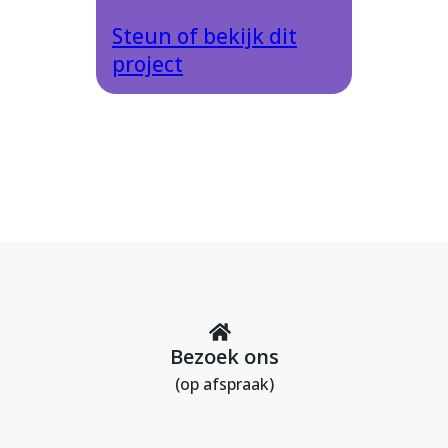
Steun of bekijk dit
project
Bezoek ons
(op afspraak)