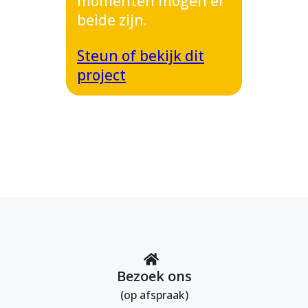
momenten mogen er
beide zijn.
Steun of bekijk dit
project
Bezoek ons
(op afspraak)