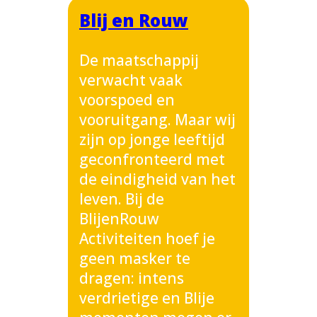
Blij en Rouw
De maatschappij
verwacht vaak
voorspoed en
vooruitgang. Maar wij
zijn op jonge leeftijd
geconfronteerd met
de eindigheid van het
leven. Bij de
BlijenRouw
Activiteiten hoef je
geen masker te
dragen: intens
verdrietige en Blije