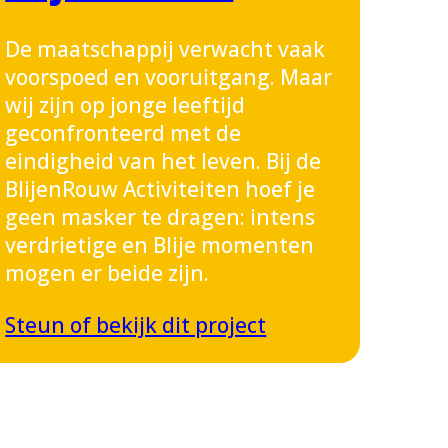
De maatschappij verwacht vaak
voorspoed en vooruitgang. Maar
wij zijn op jonge leeftijd
geconfronteerd met de
eindigheid van het leven. Bij de
BlijenRouw Activiteiten hoef je
geen masker te dragen: intens
verdrietige en Blije momenten
mogen er beide zijn.
Steun of bekijk dit project