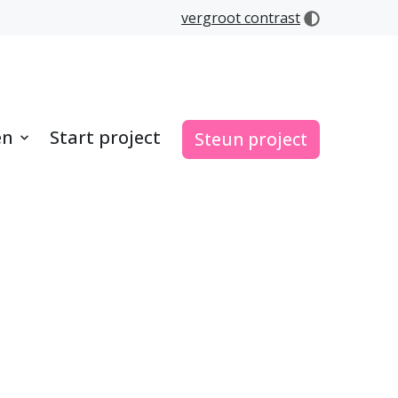
vergroot contrast
en
Start project
Steun project