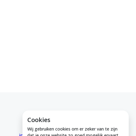
Cookies
E-mail ons
Wij gebruiken cookies om er zeker van te zijn
info@medeinzutphen.nl
dat je onze website zo goed mogelijk ervaart.