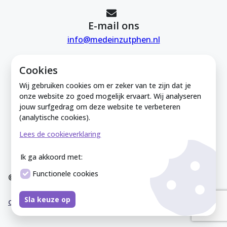
E-mail ons
info@medeinzutphen.nl
Cookies
Wij gebruiken cookies om er zeker van te zijn dat je
onze website zo goed mogelijk ervaart. Wij analyseren
jouw surfgedrag om deze website te verbeteren
Mede in Zutphen is onderdeel van de
(analytische cookies).
Zutphense Uitdaging. KVK Zutphense
Lees de cookieverklaring
Uitdaging: 08212926
Ik ga akkoord met:
Functionele cookies
© Mede In Zutphen 2025
Disclaimer
Privacyverklaring
Overeenkomst
Co
Sla keuze op
okieverklaring
Sitemap
Cookies instellen