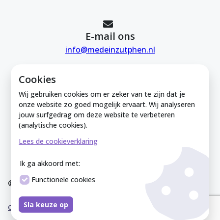
E-mail ons
info@medeinzutphen.nl
Cookies
Wij gebruiken cookies om er zeker van te zijn dat je
onze website zo goed mogelijk ervaart. Wij analyseren
jouw surfgedrag om deze website te verbeteren
Mede in Zutphen is onderdeel van de
(analytische cookies).
Zutphense Uitdaging. KVK Zutphense
Lees de cookieverklaring
Uitdaging: 08212926
Ik ga akkoord met:
Functionele cookies
© Mede In Zutphen 2025
Disclaimer
Privacyverklaring
Overeenkomst
Co
Sla keuze op
okieverklaring
Sitemap
Cookies instellen