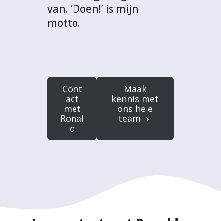
van. ‘Doen!’ is mijn
motto.
Cont
Maak
act
kennis met
met
ons hele
Ronal
team
d