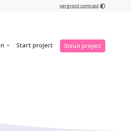
vergroot contrast
en
Start project
Steun project