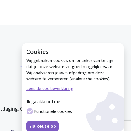
Cookies
E-mail ons
Wij gebruiken cookies om er zeker van te zijn
info@medeinzutphen.nl
dat je onze website zo goed mogelijk ervaart.
Wij analyseren jouw surfgedrag om deze
website te verbeteren (analytische cookies).
Lees de cookieverklaring
Ik ga akkoord met:
itdaging: 08212926
Functionele cookies
Sla keuze op