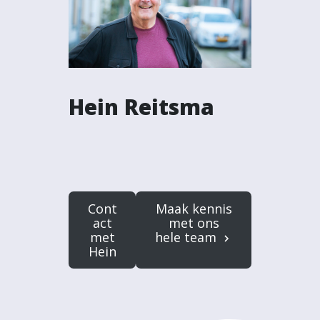
Hein Reitsma
Cont
Maak kennis
act
met ons
met
hele team
Hein