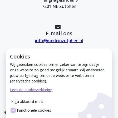
Tengnagelshoek 9
7201 NE Zutphen
E-mail ons
info@medeinzutphen.nl
Cookies
Wij gebruiken cookies om er zeker van te zijn dat je
onze website zo goed mogelijk ervaart. Wij analyseren
jouw surfgedrag om deze website te verbeteren
Mede in Zutphen is onderdeel van de
(analytische cookies).
Zutphense Uitdaging. KVK Zutphense
Lees de cookieverklaring
Uitdaging: 08212926
Ik ga akkoord met:
Functionele cookies
© Mede In Zutphen 2025