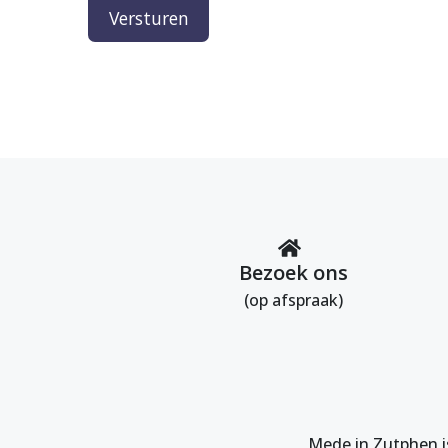
Bezoek ons
(op afspraak)
Mede in Zutphen i