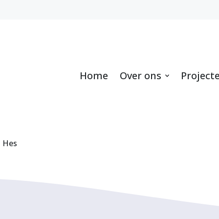
Home
Over ons
Project
l Hes