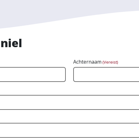
niel
Achternaam
(Vereist)