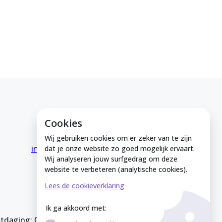
Cookies
E-mail ons
Wij gebruiken cookies om er zeker van te zijn
info@medeinzutphen.nl
dat je onze website zo goed mogelijk ervaart.
Wij analyseren jouw surfgedrag om deze
website te verbeteren (analytische cookies).
Lees de cookieverklaring
Ik ga akkoord met:
itdaging: 08212926