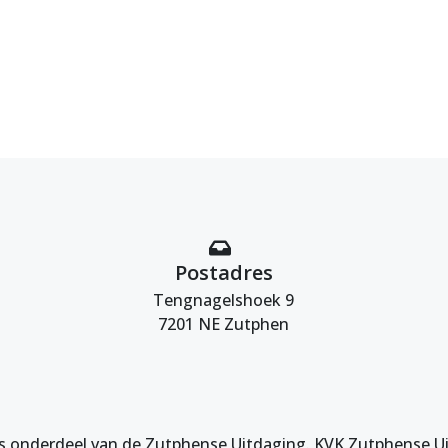
Postadres
Tengnagelshoek 9
7201 NE Zutphen
s onderdeel van de Zutphense Uitdaging. KVK Zutphense U