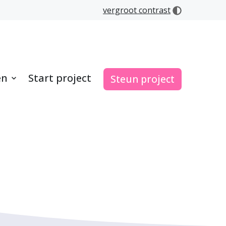
vergroot contrast
en
Start project
Steun project