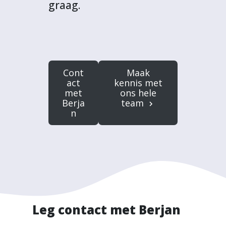
graag.
Cont
Maak
act
kennis met
met
ons hele
Berja
team
n
Leg contact met Berjan