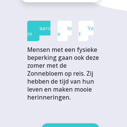
c
i
n
a
r
e
t
k
t
o
b
t
e
s
j
o
e
d
A
e
Waaro
Ho
Wa
o
r
I
p
c
m
e
t
k
n
p
t
Mensen met een fysieke
beperking gaan ook deze
zomer met de
Zonnebloem op reis. Zij
hebben de tijd van hun
leven en maken mooie
herinneringen.