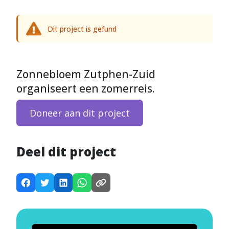
Dit project is gefund
Zonnebloem Zutphen-Zuid
organiseert een zomerreis.
Doneer aan dit project
Deel dit project
D
D
D
D
K
e
e
e
e
o
e
e
e
e
p