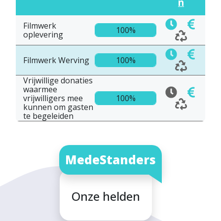
n
Filmwerk
100%
oplevering
Filmwerk Werving
100%
Vrijwillige donaties
waarmee
vrijwilligers mee
100%
kunnen om gasten
te begeleiden
MedeStanders
Onze helden