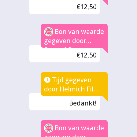
Annelies Rotting-
€12,50
Morsink
Bon van waarde
gegeven door
Ewout&Petra
€12,50
Tijd gegeven
door Helmich Films
/ Campagne
Bedankt!
Bon van waarde