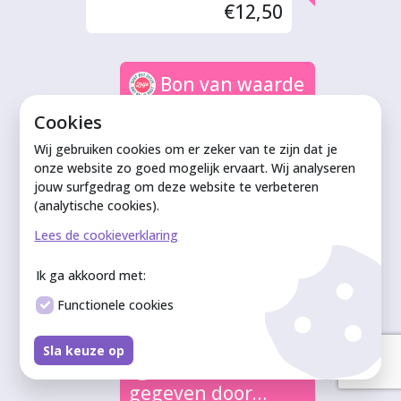
€12,50
Bon van waarde
gegeven door Stan
Cookies
€12,50
Wij gebruiken cookies om er zeker van te zijn dat je
onze website zo goed mogelijk ervaart. Wij analyseren
jouw surfgedrag om deze website te verbeteren
(analytische cookies).
Bon van waarde
Lees de cookieverklaring
gegeven door
Lisanne
Ik ga akkoord met:
€12,50
Functionele cookies
Sla keuze op
Bon van waarde
gegeven door