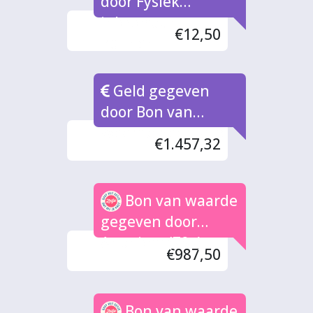
door Fysiek
inleverpunt
€12,50
Bonnen
Geld gegeven
door Bon van
Waarde naar rato
€1.457,32
Bon van waarde
gegeven door
Anoniem (79x)
€987,50
Bon van waarde