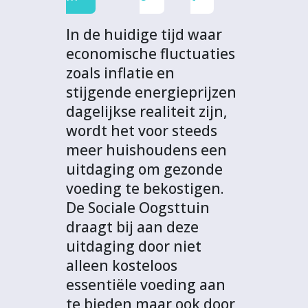
k
n
p
t
In de huidige tijd waar
economische fluctuaties
zoals inflatie en
stijgende energieprijzen
dagelijkse realiteit zijn,
wordt het voor steeds
meer huishoudens een
uitdaging om gezonde
voeding te bekostigen.
De Sociale Oogsttuin
draagt bij aan deze
uitdaging door niet
alleen kosteloos
essentiële voeding aan
te bieden maar ook door