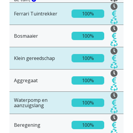
Ferrari Tuintrekker
100%
Bosmaaier
100%
Klein gereedschap
100%
Aggregaat
100%
Waterpomp en
100%
aanzuigslang
Beregening
100%