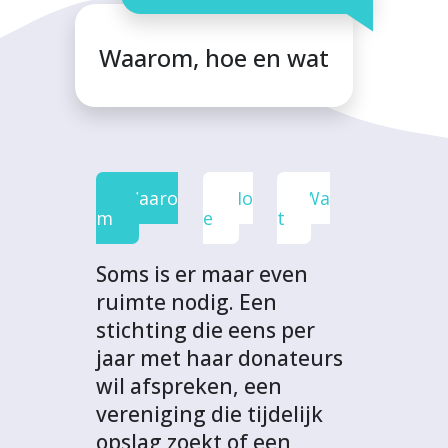
a
a
a
a
i
F
T
L
W
t
Waarom, hoe en wat
a
w
i
h
p
c
i
n
a
r
e
t
k
t
o
b
t
e
s
j
o
e
d
A
e
Waaro
Ho
Wa
o
r
I
p
c
m
e
t
k
n
p
t
Soms is er maar even
ruimte nodig. Een
stichting die eens per
jaar met haar donateurs
wil afspreken, een
vereniging die tijdelijk
opslag zoekt of een