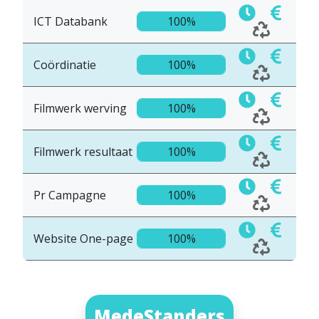
ICT Databank
100%
Coördinatie
100%
Filmwerk werving
100%
Filmwerk resultaat
100%
Pr Campagne
100%
Website One-page
100%
MedeStanders