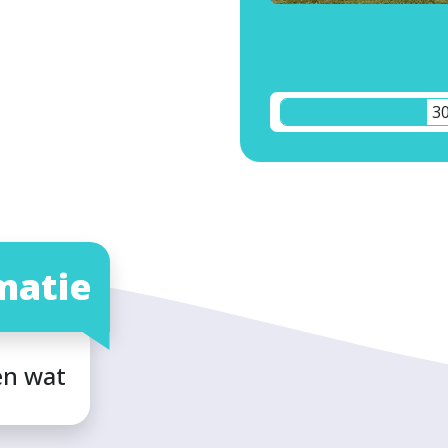
3
matie
en wat