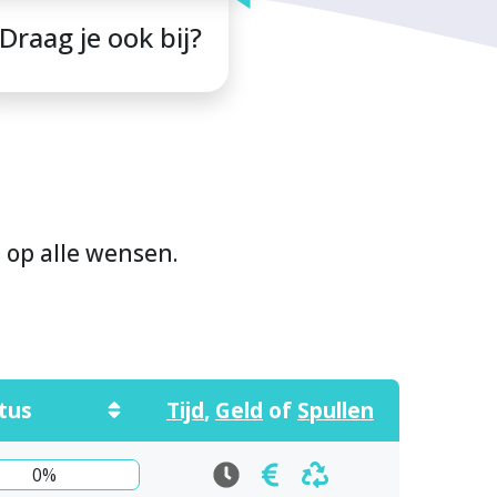
Draag je ook bij?
n op alle wensen.
tus
Tijd
,
Geld
of
Spullen
0%