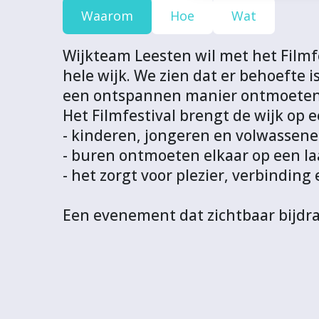
e
e
e
e
L
Waarom
Hoe
Wat
c
c
c
c
v
t
t
t
t
a
Wijkteam Leesten wil met het Filmfe
v
v
v
v
n
hele wijk. We zien dat er behoeft
i
i
i
i
d
een ontspannen manier ontmoeten
a
a
a
a
i
Het Filmfestival brengt de wijk op e
F
T
L
W
t
- kinderen, jongeren en volwasse
a
w
i
h
p
- buren ontmoeten elkaar op een l
c
i
n
a
r
- het zorgt voor plezier, verbindin
e
t
k
t
o
b
t
e
s
j
Een evenement dat zichtbaar bijdra
o
e
d
A
e
o
r
I
p
c
k
n
p
t