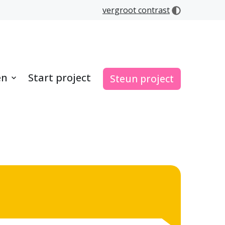
vergroot contrast
en
Start project
Steun project