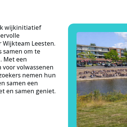
k wijkinitiatief
ervolle
r Wijkteam Leesten.
s samen om te
d. Met een
lm voor volwassenen
Bezoekers nemen hun
ren samen een
oet en samen geniet.