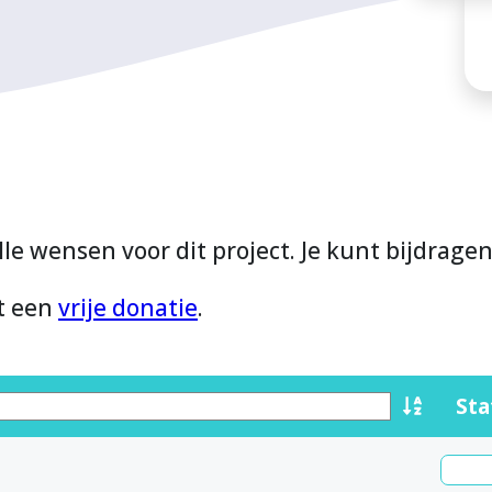
lle wensen voor dit project. Je kunt bijdrage
et een
vrije donatie
.
Sta